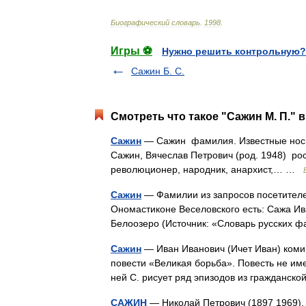
Биографический
словарь
.
1998
.
Игры ⚽
Нужно решить контрольную?
Сажин Б. С.
Смотреть что такое "Сажин М. П." в
Сажин
— Сажин фамилия. Известные носит
Сажин, Вячеслав Петрович (род. 1948) ро
революционер, народник, анархист,… …
Сажин
— Фамилии из запросов посетителе
Ономастиконе Веселовского есть: Сажа Иван
Белоозеро (Источник: «Словарь русских
Сажин
— Иван Иванович (Ичет Иван) коми 
повести «Великая борьба». Повесть не им
ней С. рисует ряд эпизодов из гражданс
САЖИН
— Николай Петрович (1897 1969), 