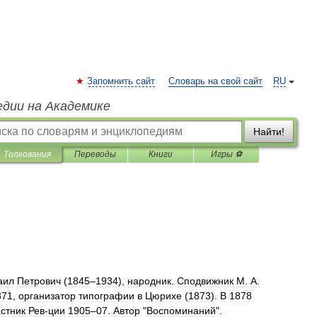
Запомнить сайт
Словарь на свой сайт
RU
едии на Академике
Найти!
Толкования
Переводы
Книги
Игры ⚽
аил
Петрович
(
1845
–
1934
),
народник
.
Сподвижник
М
.
А
.
871
,
организатор
типографии
в
Цюрихе
(
1873
).
В
1878
стник
Рев
-
ции
1905
–
07
.
Автор
"
Воспоминаний
".