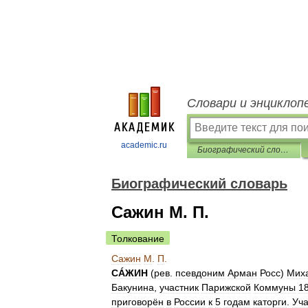
Словари и энциклоп
academic.ru
Биографический словарь
Биографический словарь
Сажин М. П.
Толкование
Сажин
М
.
П
.
СÁЖИН
(
рев
.
псевдоним
Арман
Росс
)
Мих
Бакунина
,
участник
Парижской
Коммуны
1
приговорён
в
России
к
5
годам
каторги
.
Уча