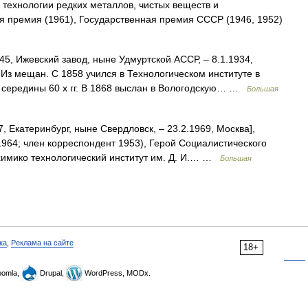
 технологии редких металлов, чистых веществ и
я премия (1961), Государственная премия СССР (1946, 1952)
45, Ижевский завод, ныне Удмуртской АССР, ‒ 8.1.1934,
Из мещан. С 1858 учился в Технологическом институте в
 середины 60 х гг. В 1868 выслан в Вологодскую… …
Большая
7, Екатеринбург, ныне Свердловск, ‒ 23.2.1969, Москва],
1964; член корреспондент 1953), Герой Социалистического
 химико технологический институт им. Д. И.… …
Большая
ка
,
Реклама на сайте
18+
omla,
Drupal,
WordPress, MODx.