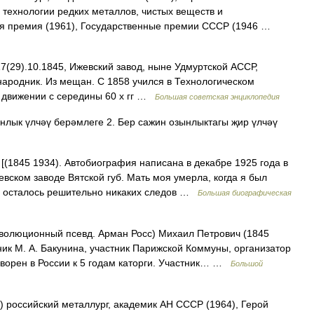
 технологии редких металлов, чистых веществ и
ая премия (1961), Государственные премии СССР (1946 …
9).10.1845, Ижевский завод, ныне Удмуртской АССР,
народник. Из мещан. С 1858 учился в Технологическом
м движении с середины 60 х гг …
Большая советская энциклопедия
ынлык үлчәү берәмлеге 2. Бер сажин озынлыктагы җир үлчәү
[(1845 1934). Автобиография написана в декабре 1925 года в
жевском заводе Вятской губ. Мать моя умерла, когда я был
не осталось решительно никаких следов …
Большая биографическая
люционный псевд. Арман Росс) Михаил Петрович (1845
к М. А. Бакунина, участник Парижской Коммуны, организатор
оворен в России к 5 годам каторги. Участник… …
Большой
 российский металлург, академик АН СССР (1964), Герой