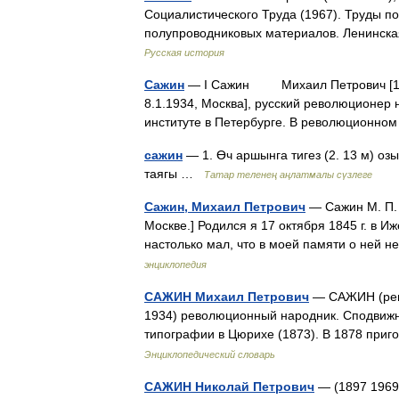
Социалистического Труда (1967). Труды по
полупроводниковых материалов. Ленинск
Русская история
Сажин
— I Сажин Михаил Петрович [17(2
8.1.1934, Москва], русский революционер 
институте в Петербурге. В революционно
сажин
— 1. Өч аршынга тигез (2. 13 м) оз
таягы …
Татар теленең аңлатмалы сүзлеге
Сажин, Михаил Петрович
— Сажин М. П. 
Москве.] Родился я 17 октября 1845 г. в И
настолько мал, что в моей памяти о ней 
энциклопедия
САЖИН Михаил Петрович
— САЖИН (рево
1934) революционный народник. Сподвижни
типографии в Цюрихе (1873). В 1878 приг
Энциклопедический словарь
САЖИН Николай Петрович
— (1897 1969)