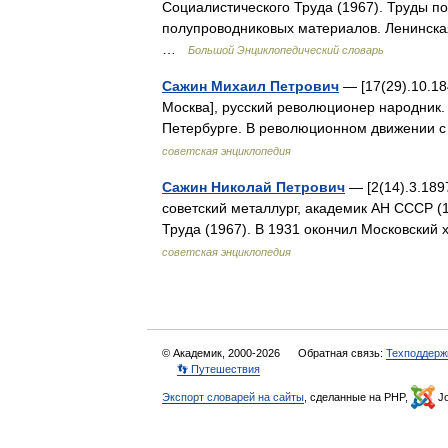
Социалистического Труда (1967). Труды по
полупроводниковых материалов. Ленинска
…
Большой Энциклопедический словарь
Сажин Михаил Петрович
— [17(29).10.18
Москва], русский революционер народник. 
Петербурге. В революционном движении с
советская энциклопедия
Сажин Николай Петрович
— [2(14).3.189
советский металлург, академик АН СССР (
Труда (1967). В 1931 окончил Московский
советская энциклопедия
© Академик, 2000-2026
Обратная связь:
Техподдерж
👣 Путешествия
Экспорт словарей на сайты
, сделанные на PHP,
Jo