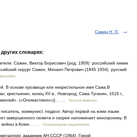
Сажин Н. П.
 других словарях:
ели: Сажин, Виктор Борисович (род. 1959) российский химик
ссийский хирург Сажин, Михаил Петрович (1845 1934) русский
Википедия
й. В основе прозвище или некрестильное имя Сажа.В
, крестьянин, конец XV в., Новгород; Сажа Туганин, 1515 г.,
 фамилий». («Ономастикон»))… …
Русские фамилии
писатель, коммунист, педагог. Автор первой на коми языке
еет завершенного сюжета и скорее напоминает кинохронику. В
кой войны в Коми… …
Литературная энциклопедия
металлург, академик АН СССР (1964), Герой